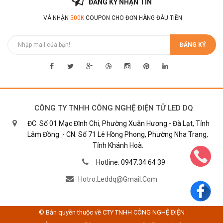
ĐĂNG KÝ NHẬN TIN
VÀ NHẬN
500K
COUPON CHO ĐƠN HÀNG ĐÀU TIỀN
ĐĂNG KÝ
CÔNG TY TNHH CÔNG NGHỆ ĐIỆN TỬ LED DQ
ĐC: Số 01 Mạc Đĩnh Chi, Phường Xuân Hương - Đà Lạt, Tỉnh
Lâm Đồng - CN: Số 71 Lê Hồng Phong, Phường Nha Trang,
Tỉnh Khánh Hoà.
Hotline: 0947.34 64 39
Hotro.leddq@gmail.com
© Bản quyền thuộc về CTY TNHH CÔNG NGHỆ ĐIỆN